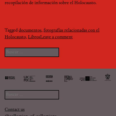
recopilación de información sobre el Holocausto.
Tagged
documentos
,
fotografías relacionadas con el
Holocausto
,
Libros
Leave a comment
Buscar:
Buscar:
Contact us